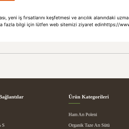
sı, yeni iş fırsatlarını keşfetmesi ve arıcılık alanındaki uz
fazla bilgi için lütfen web sitemizi ziyaret edin
https://ww
Bağlantılar
Ürün Kategorileri
Ham Arı Poleni
 S
Organik Taze Arı Sütü