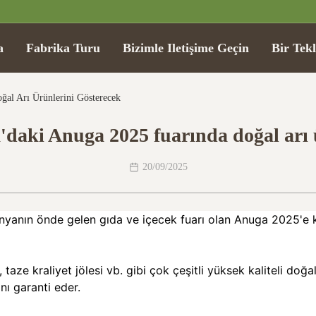
a
Fabrika Turu
Bizimle Iletişime Geçin
Bir Tekl
al Arı Ürünlerini Gösterecek
ki Anuga 2025 fuarında doğal arı ü
20/09/2025
ünyanın önde gelen gıda ve içecek fuarı olan Anuga 2025'e k
 taze kraliyet jölesi vb. gibi çok çeşitli yüksek kaliteli doğ
ını garanti eder.