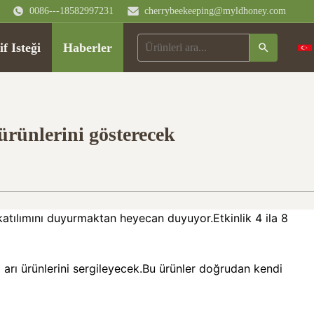
0086---18582997231
cherrybeekeeping@myldhoney.com
if Isteği
Haberler
rünlerini gösterecek
atılımını duyurmaktan heyecan duyuyor.Etkinlik 4 ila 8
al arı ürünlerini sergileyecek.Bu ürünler doğrudan kendi