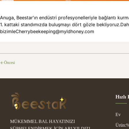
Anuga, Beestar'ın endüstri profesyonelleriyle bağlantı kurma
1. kattaki standımızda buluşmayı dört gözle bekliyoruz.Daha 
bizimle
Cherrybeekeeping@myldhoney.com
Öncesi
Hızlı 
Ev
MÜKEMMEL BAL HAYATINIZI
Ürün:%
ŞÜPHELENDİRMEK İÇİN ARI YILDIZI