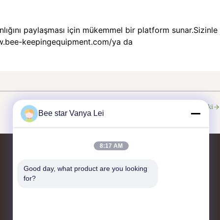
manlığını paylaşması için mükemmel bir platform sunar.Sizinle
w.bee-keepingequipment.com/
ya da
Sonraki
Bee star Vanya Lei
8:17 AM
Bizimle İletişim
Good day, what product are you looking 
for?
No. 21, 3. Kat, Bina 1, No. 888 Jilong
Yolu, Chengdu Yüksek Teknoloji
Bölgesi, Çin