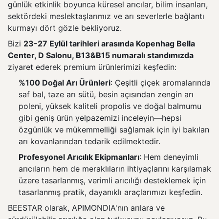
günlük etkinlik boyunca küresel arıcılar, bilim insanları,
sektördeki meslektaşlarımız ve arı severlerle bağlantı
kurmayı dört gözle bekliyoruz.
Bizi
23-27 Eylül tarihleri arasında Kopenhag Bella
Center, D Salonu, B13&B15 numaralı standımızda
ziyaret ederek premium ürünlerimizi keşfedin:
%100 Doğal Arı Ürünleri
: Çeşitli çiçek aromalarında
saf bal, taze arı sütü, besin açısından zengin arı
poleni, yüksek kaliteli propolis ve doğal balmumu
gibi geniş ürün yelpazemizi inceleyin—hepsi
özgünlük ve mükemmelliği sağlamak için iyi bakılan
arı kovanlarından tedarik edilmektedir.
Profesyonel Arıcılık Ekipmanları
: Hem deneyimli
arıcıların hem de meraklıların ihtiyaçlarını karşılamak
üzere tasarlanmış, verimli arıcılığı desteklemek için
tasarlanmış pratik, dayanıklı araçlarımızı keşfedin.
BEESTAR olarak, APIMONDIA'nın arılara ve