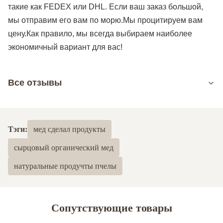
такие как FEDEX или DHL. Если ваш заказ большой,
мы отправим его вам по морю.Мы процитируем вам
цену.Как правило, мы всегда выбираем наиболее
экономичный вариант для вас!
Все отзывы
5.0
На основе 50 недавних обзоров
Тэги:
мед сделал продукты
5
100%
сырцовый органический мед
4
0
3
0
натуральные продучты пчелы
2
0
1
0
Сопутствующие товары
safiyah Maghrabi,
S