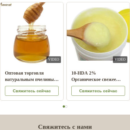
Dec 9.2024
افضل شركة تعاملت معها ✨
VIDEO
VIDEO
Оптовая торговля
10-HDA 2%
натуральным пчелиным
Органическое свежее
медом Сидрный мед
маточное молочко
Свяжитесь сейчас
Свяжитесь сейчас
100% натуральные
натуральное пищевое
продукты пчелы из
Китая
Свяжитесь с нами