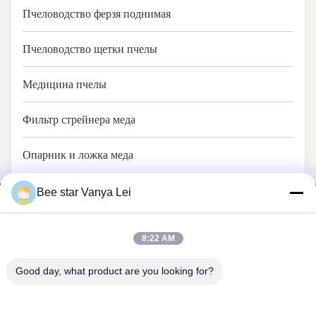
Пчеловодство ферзя поднимая
Пчеловодство щетки пчелы
Медицина пчелы
Фильтр стрейнера меда
Опарник и ложка меда
Bee star Vanya Lei
8:22 AM
ЗВЕЗДА ПЧЕЛЫ ДЛЯ ТОГО ЧТОБЫ ВОСПЕТЬ ВАШУ
Good day, what product are you looking for?
ЧУДЕСНУЮ ЖИЗНЬ МЕДА