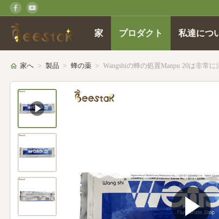
家
プロダクト
私達につ
家へ
>
製品
>
蜂の薬
>
Wangshiの蜂の処置Manpu 20は非