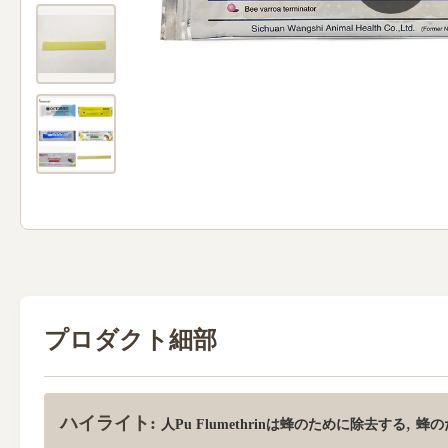
プロダクト細部
ハイライト:
,
人Pu Flumethrinは蜂のために除去する
蜂のた