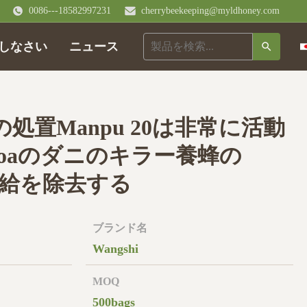
0086---18582997231
cherrybeekeeping@myldhoney.com
しなさい
ニュース
蜂の処置Manpu 20は非常に活動
roaのダニのキラー養蜂の
eの供給を除去する
ブランド名
Wangshi
MOQ
500bags