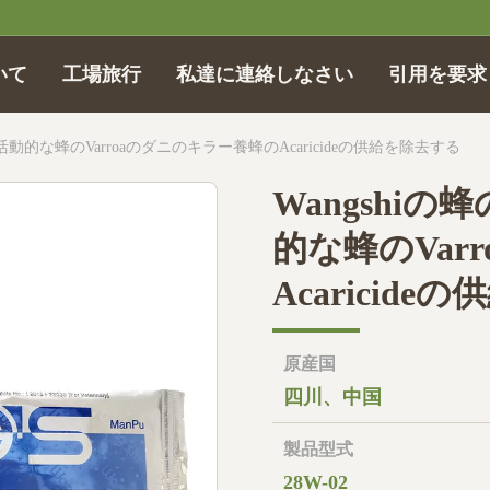
いて
工場旅行
私達に連絡しなさい
引用を要求
常に活動的な蜂のVarroaのダニのキラー養蜂のAcaricideの供給を除去する
Wangshiの
的な蜂のVar
Acaricid
原産国
四川、中国
製品型式
28W-02