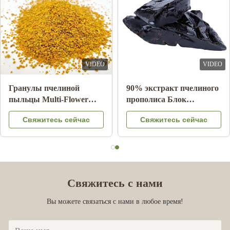
VIDEO
VIDEO
Гранулы пчелиной
90% экстракт пчелиного
пыльцы Multi-Flower
прополиса Блок
Raw 25 кг Картон
Пчелиные продукты для
Свяжитесь сейчас
Свяжитесь сейчас
Пищевая добавка
медицинского
обслуживания от
пчелиной звезды
Свяжитесь с нами
Вы можете связаться с нами в любое время!