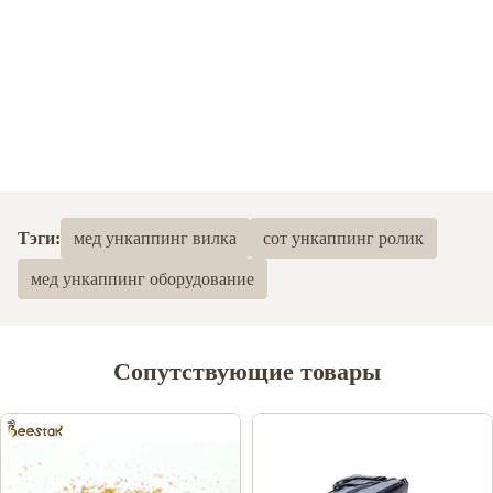
Тэги:
мед ункаппинг вилка
сот ункаппинг ролик
мед ункаппинг оборудование
Сопутствующие товары