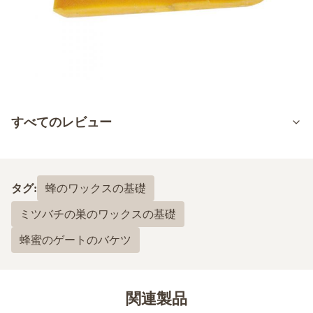
すべてのレビュー
5.0
最近の50件のレビューに基づいて
タグ:
蜂のワックスの基礎
5
100%
ミツバチの巣のワックスの基礎
4
0
3
0
蜂蜜のゲートのバケツ
2
0
1
0
関連製品
Roman Tlasek
R