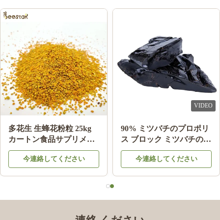
Nov 20.2025
Perfect press processing and its unbeatable price. This product has
pleasantly surprised me and I believe that in my beekeeping
interest it will help me for more years and facilitate my work and
provide more benefits. BeeStar is very reliable and a pleasure to
buy bee products from!
VIDEO
多花生 生蜂花粉粒 25kg
90% ミツバチのプロポリ
Fatai Anifowose
F
カートン食品サプリメン
ス ブロック ミツバチの製
ト
品 ミツバチの星から健康
今連絡してください
今連絡してください
Aug 25.2023
のために
Excellent
Iker Porse Dalas
I