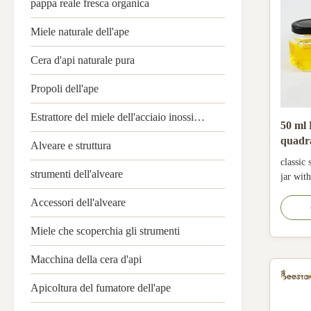
pappa reale fresca organica
Miele naturale dell'ape
Cera d'api naturale pura
Propoli dell'ape
Estrattore del miele dell'acciaio inossidabile
50 ml 
quadr
Alveare e struttura
classic
strumenti dell'alveare
jar wit
salad j
Accessori dell'alveare
glass h
size of 
Miele che scoperchia gli strumenti
from 50
the glas
Macchina della cera d'api
Apicoltura del fumatore dell'ape