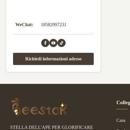
Natural
Package
WeChat:
18582997231
Richiedi informazioni adesso
Colle
Casa
STELLA DELL'APE PER GLORIFICARE