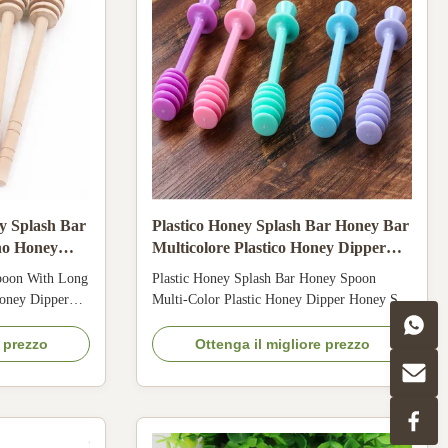
y Splash Bar
Plastico Honey Splash Bar Honey Bar
no Honey
Multicolore Plastico Honey Dipper
per mangiare
poon With Long
Plastic Honey Splash Bar Honey Spoon
oney Dipper
Multi-Color Plastic Honey Dipper Honey Stir
 One good -
Bar One good -looking and high quality
ey pot can make
honey pot can make your life more beautiful,
e prezzo
Ottenga il migliore prezzo
tural and good
a natural and good designed honey dipper can
lp you get
help you get honey into your drink easily.
 Our honey pot
Our honey pot is made of very high quality
food ...