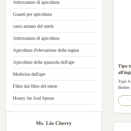
Attrezzature di apicoltura
Guanti per apicoltura
carro armato del miele
Attrezzatura di apicoltura
Apicoltura d'elevazione della regina
Apicoltura della spazzola dell'ape
Tipo t
all'in
Medicina dell'ape
Jars v
Type A
Filtro dal filtro del miele
Bottles
honey j
Honey Jar And Spoon
750ml m
48 pcs /
type we
2. we h
Ms. Liu Cherry