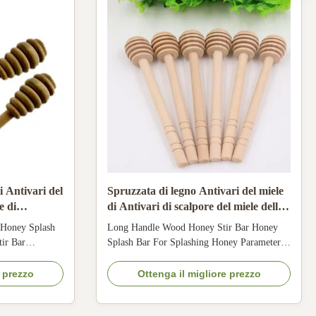
i Antivari del
Spruzzata di legno Antivari del miele
e di
di Antivari di scalpore del miele della
io della
maniglia lunga per la spruzzatura del
Honey Splash
Long Handle Wood Honey Stir Bar Honey
ele
miele
ir Bar
Splash Bar For Splashing Honey Parameter
sh bar
of Honey Flowing Stick Material: Pine wood
 14cm Type
Length: 14cm type: manual Diameter: 2.5cm
e prezzo
Ottenga il migliore prezzo
age: Individual
Package: individually package MOQ:
y splash bar
1000pcs Picture ​of Honey Flowing Stick