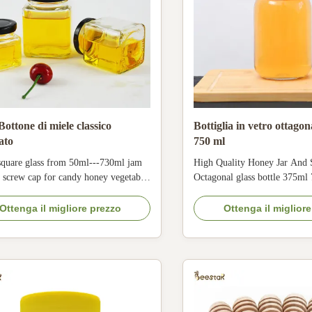
Bottone di miele classico
Bottiglia in vetro ottago
ato
750 ml
 square glass from 50ml---730ml jam
High Quality Honey Jar And
h screw cap for candy honey vegetable
Octagonal glass bottle 375ml
am Product Description classic square
Honey and juice Place of ori
oney jar Product Description 1. The
name Beestar Size 375ml 750
Ottenga il migliore prezzo
Ottenga il miglior
this empty glass square honey jar is
Transparent This type of glas
ml to 730ml . 2. Our quality is better,
have 375 and 750ml. All of o
s we use is very strong, ...
jar are good quality, it is not
can use for ...