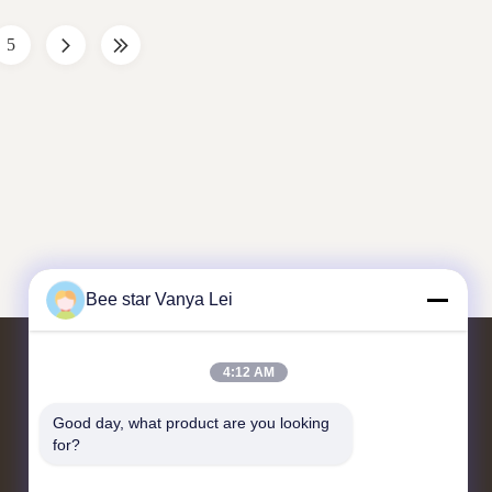
19, Canada
Photos of 46th Apimondia 2019, Canada
M/ODM ...
F.A.Q. 1. Do You Offer ...
5
Bee star Vanya Lei
4:12 AM
Contattaci
Good day, what product are you looking 
for?
N. 21, 3° piano, edificio 1, n. 888 Jilong
Road, Chengdu High-tech Zone, Cina