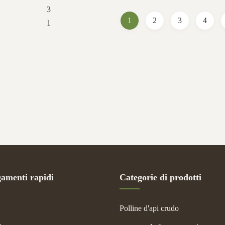
 Size: 18.5cm*3cm Weight: 8g
Photos of 46th Apimondia 20
3
: 50*30*50 ● ...
F.A.Q. 1. Do You Offer OE
1
2
3
4
1
gamenti rapidi
Categorie di prodotti
Polline d'api crudo