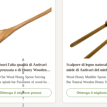
笉鍙敤銆:
8
6
1
8
fuori l'alta qualità di Antivari
Scalpore di legno natural
5
spruzzata o di Honey Wooden
miele di Antivari del miel
8
Stirring Sticks
confusionario del cucchia
 Out Wood Honey Spoon Stirring
Wood Honey Muddler Spoon 
2
spruzzata di legno del mi
or splash bar Parameter of wood honey
Bar Natural Wooden Honey St
9
bar Material: Natural Wood Size:
Parameter of wood honey spla
9
*3cm Type Manual Diameter: 3cm
Material: Pine Wood Length:
Ottenga il migliore prezzo
Ottenga il miglior
: Individual package Product Detail
Manual Diameter: 2.5cm Pack
7
 19ZC-09-1 Material: Wood Color:
package Picture ​of wood hone
2