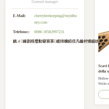
General manager
E-Mail:
cherrybeekeeping@myldho
ney.com
Telefono::
0086 18582997231
鎮ㄨ鎵剧殑璧勬簮宸茶鍒犻櫎銆佸凡鏇村悕鎴栨殏鏃朵
Scavi 
della 
Spoon 
Hollow
Sticks 
splash 
18.5cm
Package
Model: