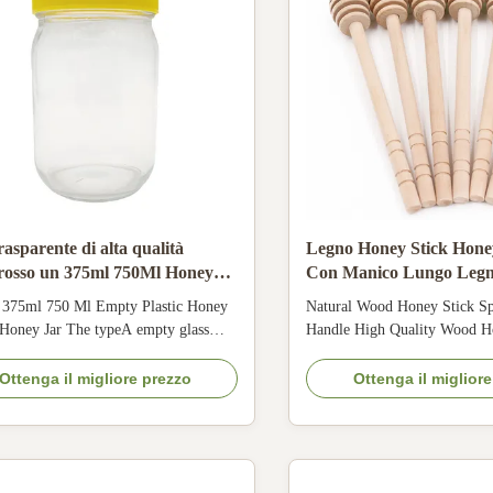
rasparente di alta qualità
Legno Honey Stick Hone
grosso un 375ml 750Ml Honey
Con Manico Lungo Leg
uoto
Dipper Stick
 375ml 750 Ml Empty Plastic Honey
Natural Wood Honey Stick S
 Honey Jar The typeA empty glass
Handle High Quality Wood H
ar: Name glass honey jar size 375ml
Stick​ Wooden Honey dippers
aterial plastic package 72pcs/carton
looking and high quality hon
Ottenga il migliore prezzo
Ottenga il miglior
 carton color transparent 1. For this
your life more beautiful, a na
 have 375ml and 750ml can be choose
designed honey dipper can he
ave many types honey jar for ...
honey into your drink easily.
is made of ...