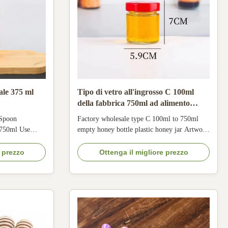
nale 375 ml
Tipo di vetro all'ingrosso C 100ml
della fabbrica 750ml ad alimento
vuoto Honey Jars With Lid
 Spoon
Factory wholesale type C 100ml to 750ml
 750ml Use
empty honey bottle plastic honey jar Artwork
gin China Brand
Treatment color-spray painting, silk-screen
ml Colour
printing, hot gold/silver stamping, coating,
e prezzo
Ottenga il migliore prezzo
s honey jar, we
the frosting, metalizing The factory
ur glass honey
wholesale type C empty honey jar : Item No.
 easy broken and
glass honey jar Volume customized capacity
...