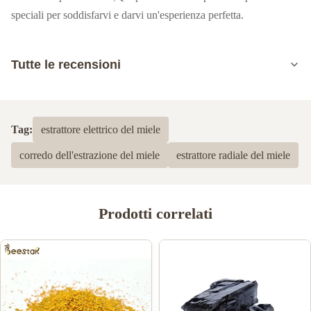
speciali per soddisfarvi e darvi un'esperienza perfetta.
Tutte le recensioni
5.0
Sulla base di 50 recensioni recenti
Tag:
estrattore elettrico del miele
5
100%
corredo dell'estrazione del miele
estrattore radiale del miele
4
0
3
0
2
0
1
0
Prodotti correlati
Krys Wojciak
K
Mar 17.2023
Fantastic Customer service from Shirley. A pleasant helpful lady