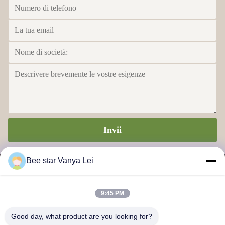
Invii
Bee star Vanya Lei
9:45 PM
STELLA DELL'APE PER GLORIFICARE LA VOSTRA
Good day, what product are you looking for?