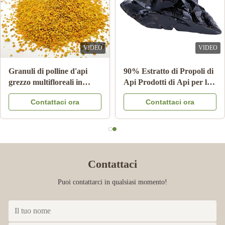
to deal with. Delivery was prompt and tracking was great. Quality
of product was exceptional.
VIDEO
VIDEO
Granuli di polline d'api
90% Estratto di Propoli di
grezzo multifloreali in
Api Prodotti di Api per la
cartone da 25 kg -
Cura della Salute da Bee
Contattaci ora
Contattaci ora
Integratore alimentare
star
Contattaci
Puoi contattarci in qualsiasi momento!