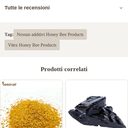
Tutte le recensioni
5.0
Sulla base di 50 recensioni recenti
Tag:
Nessun additivi Honey Bee Products
5
100%
Vitex Honey Bee Products
4
0
3
0
2
0
1
0
Prodotti correlati
Luis Gonzalez Martinez
L
Mar 4.2026
Aun debo hacer pruebas, pero espero que se adapte a mis
requerimientos
Scott Penberthy