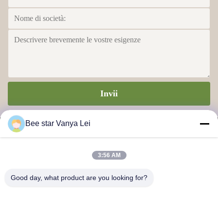
Invii
Bee star Vanya Lei
3:56 AM
STELLA DELL'APE PER GLORIFICARE LA VOSTRA
Good day, what product are you looking for?
VITA MERAVIGLIOSA DEL MIELE
Contattaci