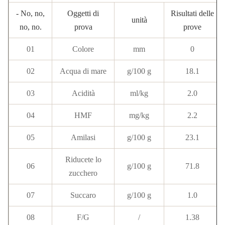
- No, no,
Oggetti di
Risultati delle
unità
no, no.
prova
prove
01
Colore
mm
0
02
Acqua di mare
g/100 g
18.1
03
Acidità
ml/kg
2.0
04
HMF
mg/kg
2.2
05
Amilasi
g/100 g
23.1
Riducete lo
06
g/100 g
71.8
zucchero
07
Succaro
g/100 g
1.0
08
F/G
/
1.38