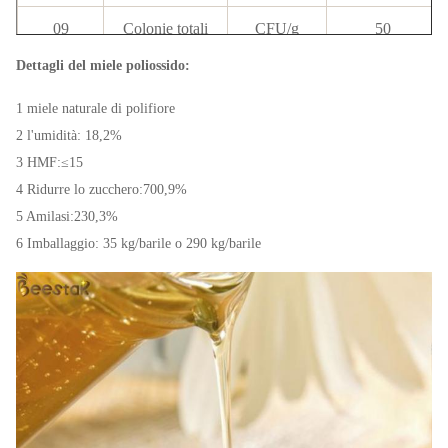
09
Colonie totali
CFU/g
50
Dettagli del miele poliossido:
Gruppo
10
MPN/g
< 0.3
coliforme
1 miele naturale di polifiore
2 l'umidità: 18,2%
C-4 di pianta
11
g/100 g
< 7
3 HMF:≤15
Zucchero
4 Ridurre lo zucchero:700,9%
12
Streptomicina
10 ppb
- N.D.
5 Amilasi:230,3%
6 Imballaggio: 35 kg/barile o 290 kg/barile
13
Tetracicline
5 ppb
- N.D.
14
Quinoloni
1 ppb
- N.D.
15
Sulfanilammide
2 ppb
- N.D.
16
Nitrofurano
200 ppt
- N.D.
17
Lincomicina
2 ppb
- N.D.