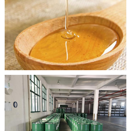
18
Nitroimidazolo
100 ppt
- N.D.
Questo prodotto è conforme all'ispezione e i
risultati sono conformi alle prescrizioni
Risultati
requisiti
GB14963-2011,GH/T18796-
delle
2012,GB/T18932-2003,GB/T20744-
prove
2006,GB/T23412-2009,GB/T23408-
2009,GB/T22941-2008