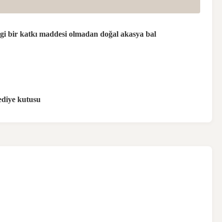
i bir katkı maddesi olmadan doğal akasya bal
ediye kutusu