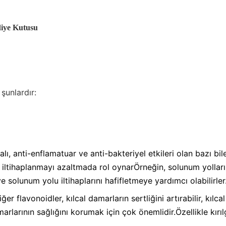
diye Kutusu
 şunlardır:
alı, anti-enflamatuar ve anti-bakteriyel etkileri olan bazı bil
 iltihaplanmayı azaltmada rol oynarÖrneğin, solunum yolları
 ve solunum yolu iltihaplarını hafifletmeye yardımcı olabilirler
er flavonoidler, kılcal damarların sertliğini artırabilir, kılca
arlarının sağlığını korumak için çok önemlidir.Özellikle kırı