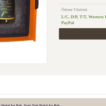
Ödeme Yöntemi
L/C, D/P, T/T, Western 
PayPal
,
 Doğal Arı Balı
Eşsiz Tadı Doğal Arı Balı