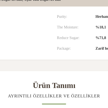
Purity:
Herhang
The Moisture:
%18,1
Reduce Sugar:
%71,8
Package:
Zarif h
Ürün Tanımı
AYRINTILI ÖZELLIKLER VE ÖZELLIKLER