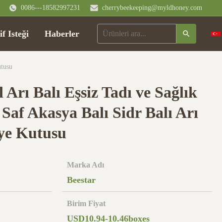
0086---18582997231
cherrybeekeeping@myldhoney.com
if Isteği
Haberler
utusu
 Arı Balı Eşsiz Tadı ve Sağlık
 Saf Akasya Balı Sidr Balı Arı
ye Kutusu
Marka Adı
Beestar
Birim Fiyat
USD10.94-10.46boxes