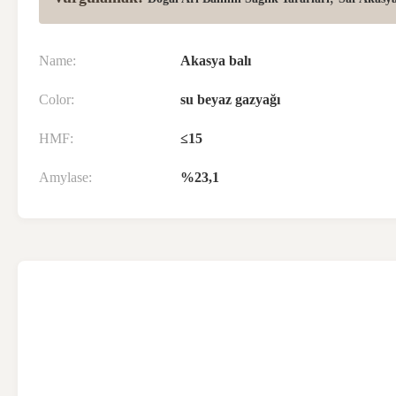
Name:
Akasya balı
Color:
su beyaz gazyağı
HMF:
≤15
Amylase:
%23,1