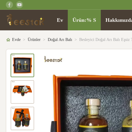
Ev
Ürün:% S
Hakkımızd
Evde
>
Ürünler
>
Doğal Arı Balı
>
Besleyici Doğal Arı Balı Eşsiz 