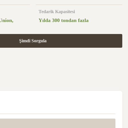
Tedarik Kapasitesi
Union,
Yılda 300 tondan fazla
Şimdi Sorgula