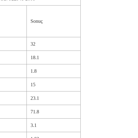
Sonuç
32
18.1
1.8
15
23.1
71.8
3.1