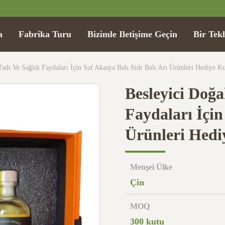
a
Fabrika Turu
Bizimle Iletişime Geçin
Bir Tekl
Tadı Ve Sağlık Faydaları İçin Saf Akasya Balı Sidr Balı Arı Ürünleri Hediye K
Besleyici Doğal
Faydaları İçin
Ürünleri Hedi
Menşei Ülke
Çin
MOQ
300 kutu