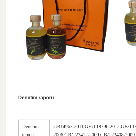
Denetim raporu
Denetim
GB14963-2011,GH/T18796-2012,GB/T18
temeli
2006,GB/T23412-2009,GB/T23408-2009