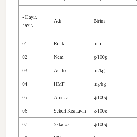
- Hayır,
Adı
Birim
hayır.
01
Renk
mm
02
Nem
g/100g
03
Asitlik
ml/kg
04
HMF
mg/kg
05
Amilaz
g/100g
06
Şekeri Kısıtlayın
g/100g
07
Sakaroz
g/100g