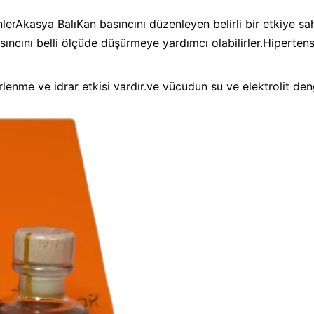
nler
Akasya Balı
Kan basıncını düzenleyen belirli bir etkiye sahi
sıncını belli ölçüde düşürmeye yardımcı olabilirler.Hiperte
rlenme ve idrar etkisi vardır.ve vücudun su ve elektrolit de