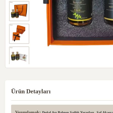
Ürün Detayları
Vurgulamak:
,
Doğal Arı Balının Sağlık Yararları
Saf Akasya