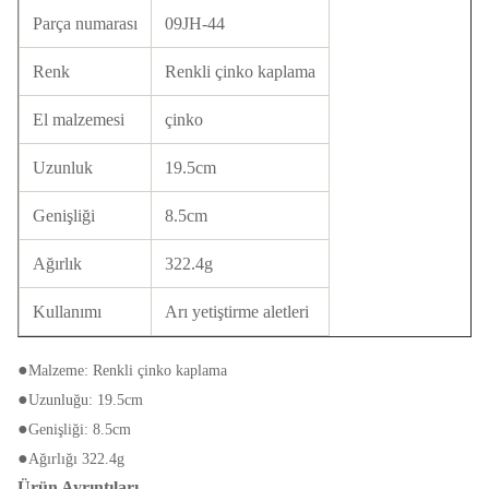
Parça numarası
09JH-44
Renk
Renkli çinko kaplama
El malzemesi
çinko
Uzunluk
19.5cm
Genişliği
8.5cm
Ağırlık
322.4g
Kullanımı
Arı yetiştirme aletleri
●
Malzeme: Renkli çinko kaplama
●
Uzunluğu: 19.5cm
●
Genişliği: 8.5cm
●
Ağırlığı 322.4g
Ürün Ayrıntıları