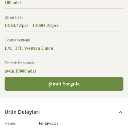
100 adet
Birim fiyat
US$3.42/pcs---US$04.07/pcs
Ödeme yöntemi
L/C, T/T, Western Union
Tedarik Kapasitesi
ayda 10000 adet
Şimdi Sorgula
Ürün Detayları
Name:
tel kıvırıcı