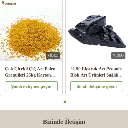
VIDEO
VIDEO
Toptan Satış Doğal Arı
10-HDA % 2 Organik
Balı Sidr Balı Çin'den
Taze Kraliyet Jelly Doğal
100% Doğal Arı Ürünleri
Temiz Gıda Sınıfı
Şimdi iletişime geçin
Şimdi iletişime geçin
Bizimle İletişim