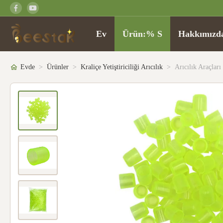
Ev
Ürün:% S
Hakkımızd
Evde
>
Ürünler
>
Kraliçe Yetiştiriciliği Arıcılık
>
Arıcılık Araçları