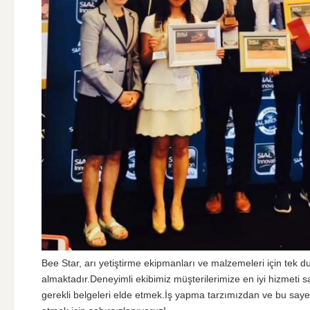
Bee Star, arı yetiştirme ekipmanları ve malzemeleri için tek du
almaktadır.Deneyimli ekibimiz müşterilerimize en iyi hizmeti sağ
gerekli belgeleri elde etmek.İş yapma tarzımızdan ve bu saye