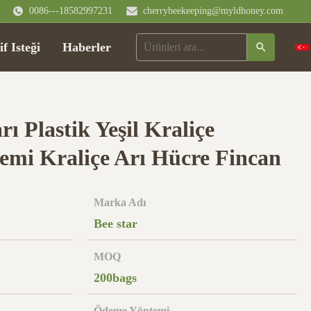
0086---18582997231
cherrybeekeeping@myldhoney.com
if Isteği
Haberler
rı Plastik Yeşil Kraliçe
temi Kraliçe Arı Hücre Fincan
Marka Adı
Bee star
MOQ
200bags
Ödeme Yöntemi