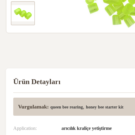
Ürün Detayları
Vurgulamak:
,
queen bee rearing
honey bee starter kit
Application:
arıcılık kraliçe yetiştirme