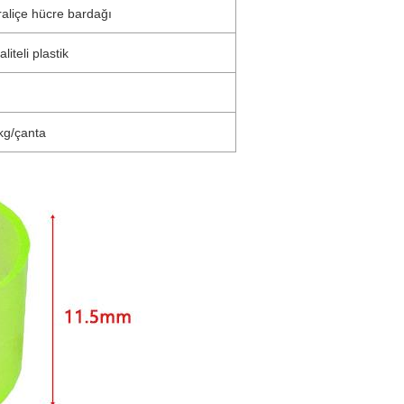
raliçe hücre bardağı
iteli plastik
 kg/çanta