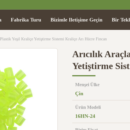
a
Fabrika Turu
Bizimle Iletişime Geçin
Bir Tekl
 Plastik Yeşil Kraliçe Yetiştirme Sistemi Kraliçe Arı Hücre Fincan
Arıcılık Araçla
Yetiştirme Sis
Menşei Ülke
Çin
Ürün Modeli
16HN-24
Birim Fiyat