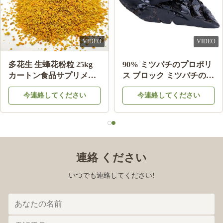
VIDEO
VIDEO
多花生 生蜂花粉粒 25kg
90% ミツバチのプロポリ
カートン食品サプリメン
ス ブロック ミツバチの製
ト
品 ミツバチの星から健康
今連絡してください
今連絡してください
のために
連絡 ください
いつでも連絡してください!