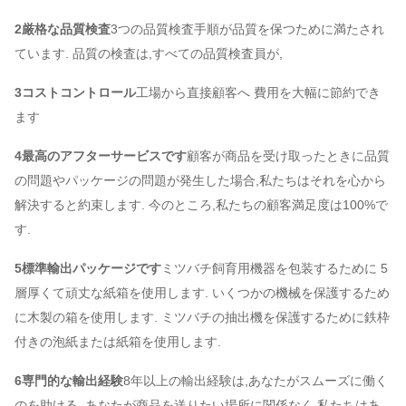
2厳格な品質検査
3つの品質検査手順が品質を保つために満たされ
ています. 品質の検査は,すべての品質検査員が,
3コストコントロール
工場から直接顧客へ 費用を大幅に節約でき
ます
4最高のアフターサービスです
顧客が商品を受け取ったときに品質
の問題やパッケージの問題が発生した場合,私たちはそれを心から
解決すると約束します. 今のところ,私たちの顧客満足度は100%で
す.
5標準輸出パッケージです
ミツバチ飼育用機器を包装するために 5
層厚くて頑丈な紙箱を使用します. いくつかの機械を保護するため
に木製の箱を使用します. ミツバチの抽出機を保護するために鉄枠
付きの泡紙または紙箱を使用します.
6専門的な輸出経験
8年以上の輸出経験は,あなたがスムーズに働く
のを助ける. あなたが商品を送りたい場所に関係なく,私たちはあ