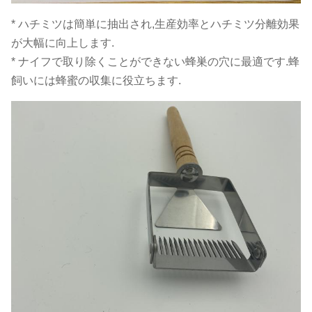
* ハチミツは簡単に抽出され,生産効率とハチミツ分離効果
が大幅に向上します.
* ナイフで取り除くことができない蜂巣の穴に最適です.蜂
飼いには蜂蜜の収集に役立ちます.