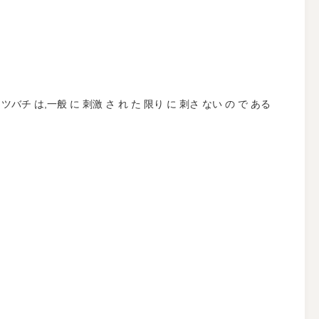
チ は,一般 に 刺激 さ れ た 限り に 刺さ ない の で ある