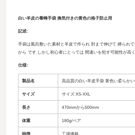
白い羊皮の養蜂手袋 換気付きの黄色の格子防止用
記述:
手袋は風呂敷いた素材と羊皮で作られ 肘まで伸びて 縛られている.多く
から です.しかし初心者にとっては 間違いを犯す可能性が高
仕様:
製品名
高品質の白い羊皮手袋 黄色い柔らか
サイズ
サイズ:XS-XXL
長さ
470mmから500mm
体重
180g/ペア
特徴
工場価格