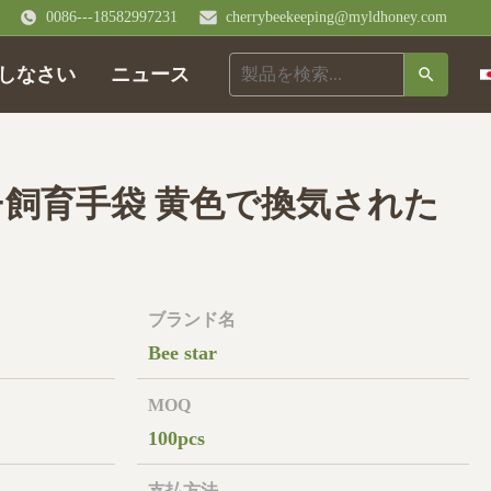
0086---18582997231
cherrybeekeeping@myldhoney.com
しなさい
ニュース
チ飼育手袋 黄色で換気された
ブランド名
Bee star
MOQ
100pcs
支払方法