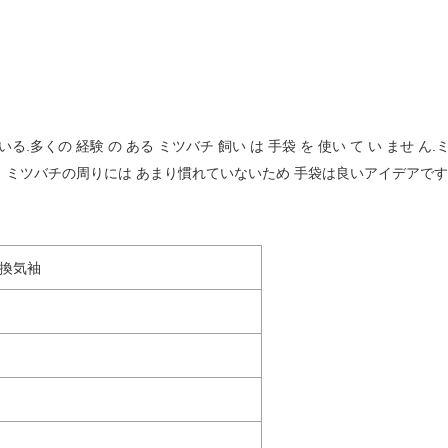
の 経験 の ある ミツバチ 飼い は 手袋 を 使い て い ませ ん.ミツバ
く ミツバチの周りには あまり慣れていないため 手袋は良いアイデアです
い換気袖