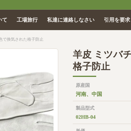
いて
工場旅行
私達に連絡しなさい
引用を要求
黄色で換気された格子防止
羊皮 ミツバ
格子防止
原産国
河南、中国
製品型式
02HB-04
単価