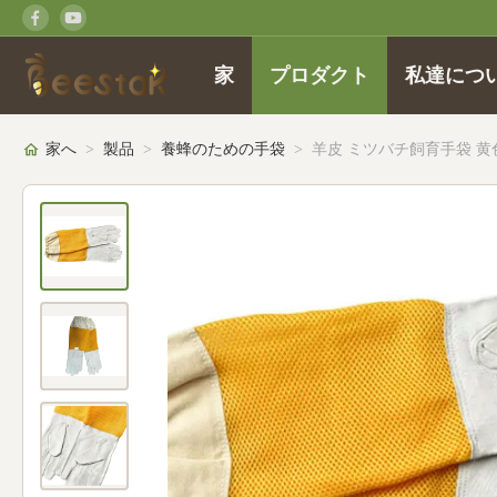
家
プロダクト
私達につ
家へ
>
製品
>
養蜂のための手袋
>
羊皮 ミツバチ飼育手袋 