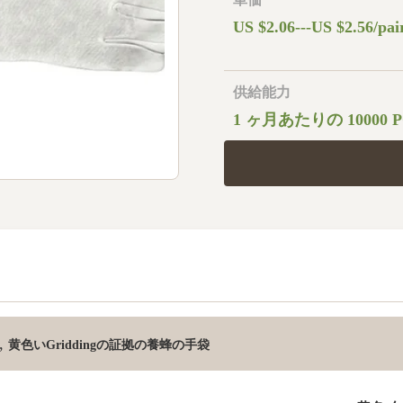
US $2.06---US $2.56/pai
供給能力
1 ヶ月あたりの 10000 
,
黄色いGriddingの証拠の養蜂の手袋