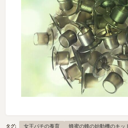
女王バチの養育
蜂蜜の蜂の始動機のキッ
タグ: