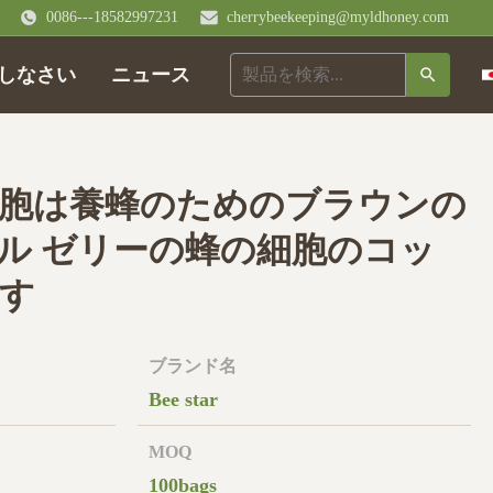
0086---18582997231
cherrybeekeeping@myldhoney.com
しなさい
ニュース
胞は養蜂のためのブラウンの
ル ゼリーの蜂の細胞のコッ
す
ブランド名
Bee star
MOQ
100bags