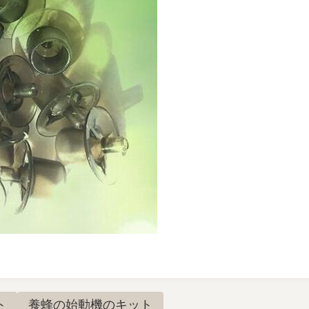
ト
養蜂の始動機のキット