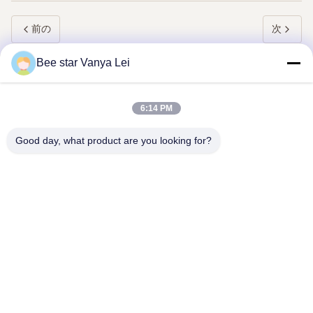
前の
次
Bee star Vanya Lei
6:14 PM
Good day, what product are you looking for?
あなたのすばらしい蜂蜜の生命を賞賛する蜂の星
連絡 ください
アドレス:: 第21号 3階 建物1号 888号 ジロン道路 チェンドゥハ
イテクゾーン 中国
cherrybeekeeping@myldhoney.com
電話番号:: 0086---18582997231