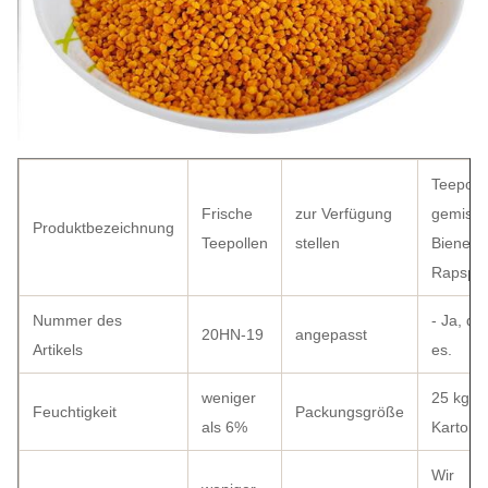
Teepolle
Frische
zur Verfügung
gemisch
Produktbezeichnung
Teepollen
stellen
Bienenp
Rapspol
Nummer des
- Ja, das
20HN-19
angepasst
Artikels
es.
weniger
25 kg p
Feuchtigkeit
Packungsgröße
als 6%
Karton
Wir