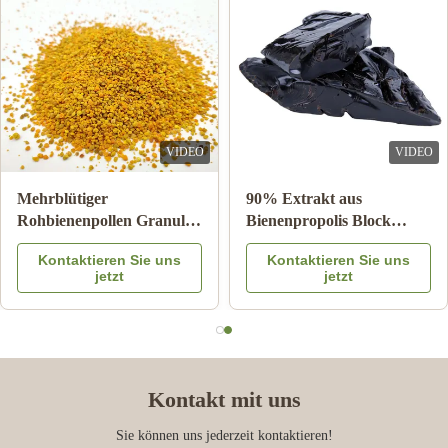
It arrived well-packaged (no damage at all!) and days earlier than
the estimated delivery date. The logistics team did a fantastic job
—fast, reliable, and hassle-free. I’m so impressed with how
quickly I got my item!
VIDEO
VIDEO
Mehrblütiger
90% Extrakt aus
Rohbienenpollen Granulat
Bienenpropolis Block
25kg Karton
Bienenprodukte für die
Kontaktieren Sie uns
Kontaktieren Sie uns
Nahrungsergänzungsmittel
Gesundheitsversorgung
jetzt
jetzt
aus Bienenstern
Kontakt mit uns
Sie können uns jederzeit kontaktieren!