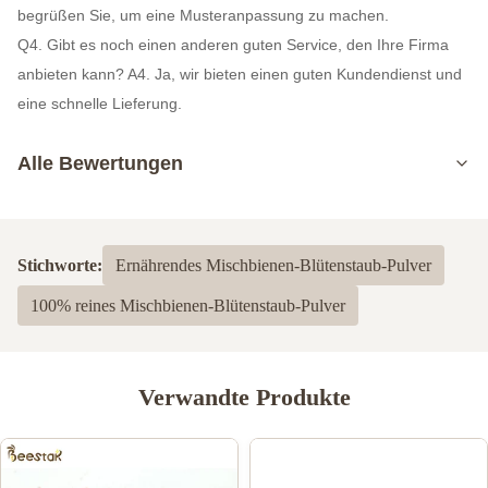
begrüßen Sie, um eine Musteranpassung zu machen.
Q4. Gibt es noch einen anderen guten Service, den Ihre Firma
anbieten kann? A4. Ja, wir bieten einen guten Kundendienst und
eine schnelle Lieferung.
Alle Bewertungen
5.0
Basierend auf 50 jüngsten Bewertungen
Stichworte:
Ernährendes Mischbienen-Blütenstaub-Pulver
5
100%
100% reines Mischbienen-Blütenstaub-Pulver
4
0
3
0
2
0
1
0
Verwandte Produkte
finfo Mhade
F
Apr 30.2025